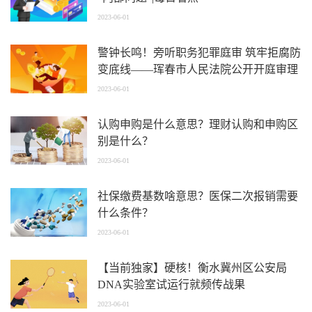
2023-06-01
警钟长鸣！旁听职务犯罪庭审 筑牢拒腐防
变底线——珲春市人民法院公开开庭审理
职务犯罪案件
2023-06-01
认购申购是什么意思？理财认购和申购区
别是什么？
2023-06-01
社保缴费基数啥意思？医保二次报销需要
什么条件？
2023-06-01
【当前独家】硬核！衡水冀州区公安局
DNA实验室试运行就频传战果
2023-06-01