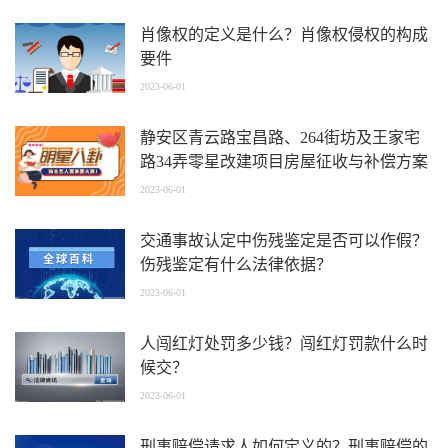
肖像权的定义是什么？肖像权侵权的构成
要件
2023-06-01
静安区青云路宝昌路、264街坊及王家宅
路34弄零星改建项目房屋征收与补偿方案
(征求意见稿)公示期限的公告_全球观天下
2023-06-01
交通事故认定中伤残鉴定是否可以作假？
伤残鉴定有什么法律依据？
2023-06-01
人闯红灯处罚多少钱？闯红灯罚款什么时
候交？
2023-06-01
刑事赔偿请求人如何定义的？刑事赔偿的