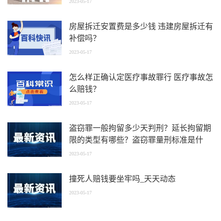
2023-05-17
房屋拆迁安置费是多少钱 违建房屋拆迁有
补偿吗？
2023-05-17
怎么样正确认定医疗事故罪行 医疗事故怎
么赔钱？
2023-05-17
盗窃罪一般拘留多少天判刑？延长拘留期
限的类型有哪些？盗窃罪量刑标准是什
么？
2023-05-17
撞死人赔钱要坐牢吗_天天动态
2023-05-17